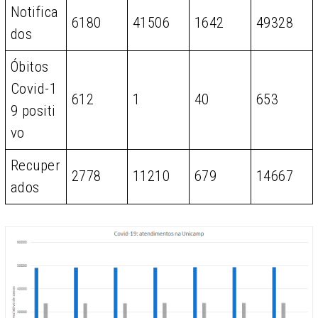
Notifica
6180
41506
1642
49328
dos
Óbitos
Covid-1
612
1
40
653
9 positi
vo
Recuper
2778
11210
679
14667
ados