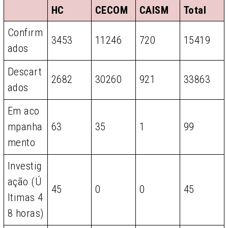
HC
CECOM
CAISM
Total
Confirm
3453
11246
720
15419
ados
Descart
2682
30260
921
33863
ados
Em aco
mpanha
63
35
1
99
mento
Investig
ação (Ú
45
0
0
45
ltimas 4
8 horas)