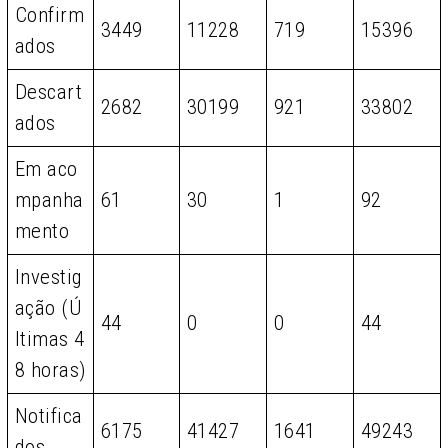
Confirm
3449
11228
719
15396
ados
Descart
2682
30199
921
33802
ados
Em aco
mpanha
61
30
1
92
mento
Investig
ação (Ú
44
0
0
44
ltimas 4
8 horas)
Notifica
6175
41427
1641
49243
dos