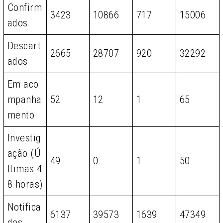
Confirm
3423
10866
717
15006
ados
Descart
2665
28707
920
32292
ados
Em aco
mpanha
52
12
1
65
mento
Investig
ação (Ú
49
0
1
50
ltimas 4
8 horas)
Notifica
6137
39573
1639
47349
dos