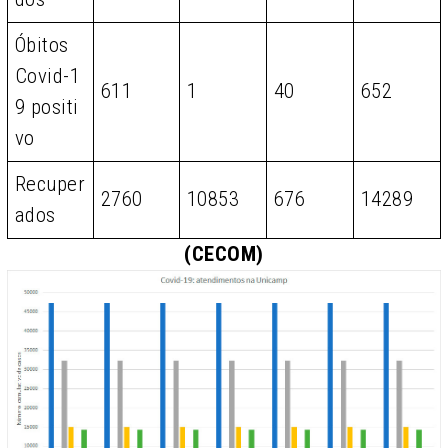
Óbitos
Covid-1
611
1
40
652
9 positi
vo
Recuper
2760
10853
676
14289
ados
(CECOM)