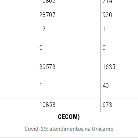
10866
714
28707
920
12
1
0
0
39573
1635
1
40
10853
673
CECOM)