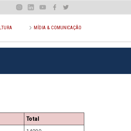
Loca
Inst
Lin
You
Face
Twit
or
LTURA
MÍDIA & COMUNICAÇÃO
Total