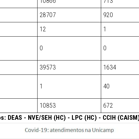
10866
713
28707
920
12
1
0
0
39573
1634
1
40
10853
672
s: DEAS - NVE/SEH (HC) - LPC (HC) - CCIH (CAIS