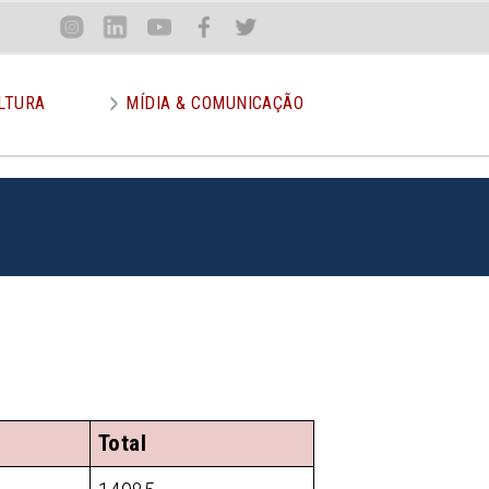
Loca
Inst
Lin
You
Face
Twit
or
LTURA
MÍDIA & COMUNICAÇÃO
Total