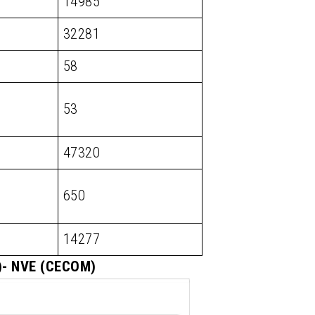
14985
32281
58
53
47320
650
14277
M)- NVE (CECOM)