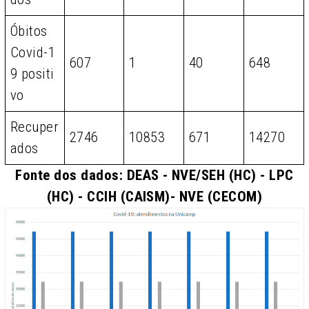
Óbitos
Covid-1
607
1
40
648
9 positi
vo
Recuper
2746
10853
671
14270
ados
Fonte dos dados: DEAS - NVE/SEH (HC) - LPC
(HC) - CCIH (CAISM)- NVE (CECOM)