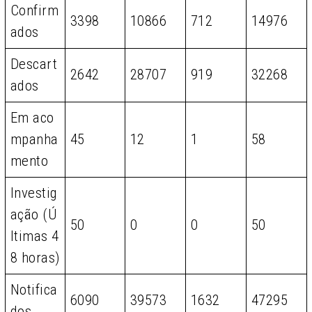
Confirm
3398
10866
712
14976
ados
Descart
2642
28707
919
32268
ados
Em aco
mpanha
45
12
1
58
mento
Investig
ação (Ú
50
0
0
50
ltimas 4
8 horas)
Notifica
6090
39573
1632
47295
dos