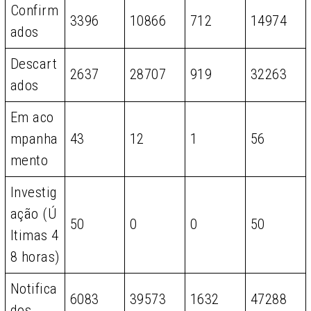
Confirm
3396
10866
712
14974
ados
Descart
2637
28707
919
32263
ados
Em aco
mpanha
43
12
1
56
mento
Investig
ação (Ú
50
0
0
50
ltimas 4
8 horas)
Notifica
6083
39573
1632
47288
dos