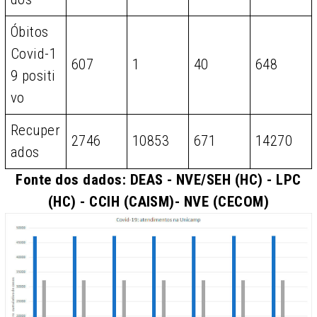
Óbitos
Covid-1
607
1
40
648
9 positi
vo
Recuper
2746
10853
671
14270
ados
Fonte dos dados: DEAS - NVE/SEH (HC) - LPC
(HC) - CCIH (CAISM)- NVE (CECOM)