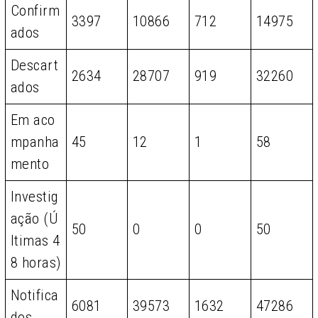
Confirm
3397
10866
712
14975
ados
Descart
2634
28707
919
32260
ados
Em aco
mpanha
45
12
1
58
mento
Investig
ação (Ú
50
0
0
50
ltimas 4
8 horas)
Notifica
6081
39573
1632
47286
dos