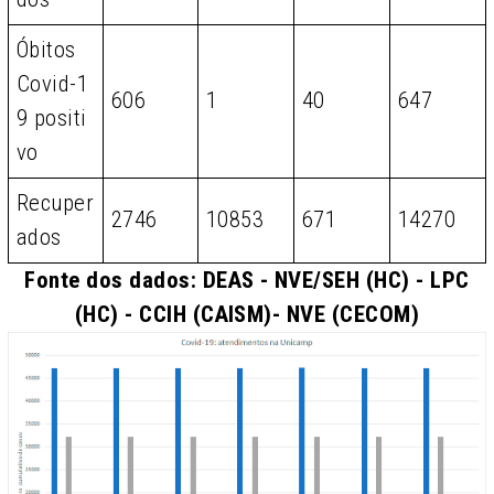
Óbitos
Covid-1
606
1
40
647
9 positi
vo
Recuper
2746
10853
671
14270
ados
Fonte dos dados: DEAS - NVE/SEH (HC) - LPC
(HC) - CCIH (CAISM)- NVE (CECOM)