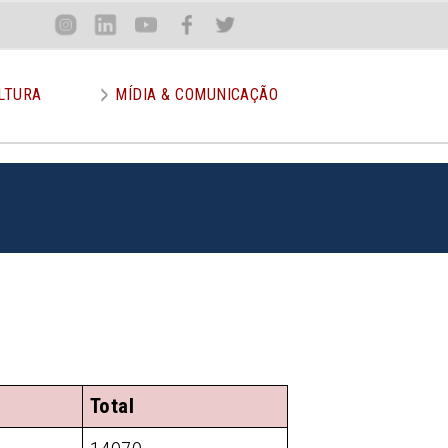
Loca
Inst
Lin
You
Face
Twit
or
LTURA
MÍDIA & COMUNICAÇÃO
Total