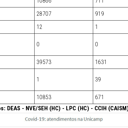
10866
711
28707
919
12
1
0
0
39573
1631
1
39
10853
671
s: DEAS - NVE/SEH (HC) - LPC (HC) - CCIH (CAIS