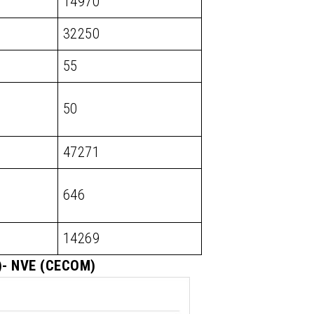
14970
32250
55
50
47271
646
14269
M)- NVE (CECOM)