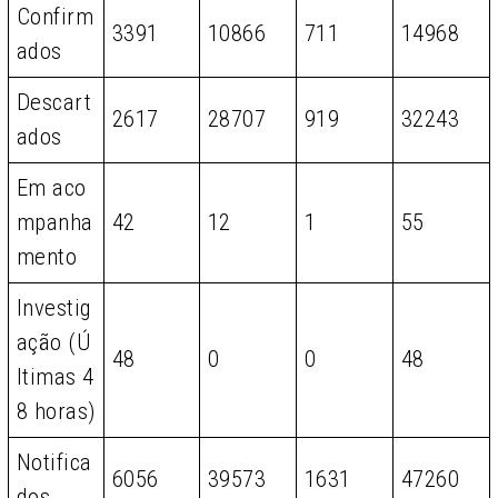
Confirm
3391
10866
711
14968
ados
Descart
2617
28707
919
32243
ados
Em aco
mpanha
42
12
1
55
mento
Investig
ação (Ú
48
0
0
48
ltimas 4
8 horas)
Notifica
6056
39573
1631
47260
dos