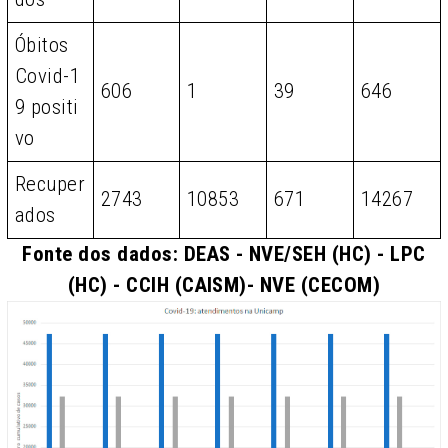
Óbitos
Covid-1
606
1
39
646
9 positi
vo
Recuper
2743
10853
671
14267
ados
Fonte dos dados: DEAS - NVE/SEH (HC) - LPC
(HC) - CCIH (CAISM)- NVE (CECOM)