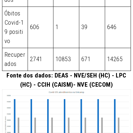
Óbitos
Covid-1
606
1
39
646
9 positi
vo
Recuper
2741
10853
671
14265
ados
Fonte dos dados: DEAS - NVE/SEH (HC) - LPC
(HC) - CCIH (CAISM)- NVE (CECOM)