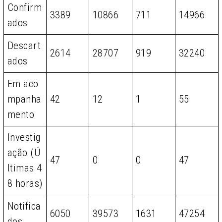
Confirm
3389
10866
711
14966
ados
Descart
2614
28707
919
32240
ados
Em aco
mpanha
42
12
1
55
mento
Investig
ação (Ú
47
0
0
47
ltimas 4
8 horas)
Notifica
6050
39573
1631
47254
dos