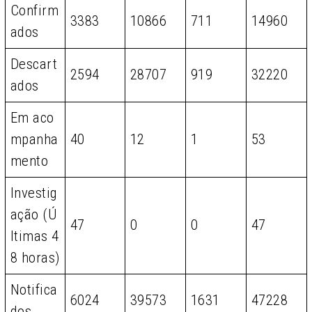
Confirm
3383
10866
711
14960
ados
Descart
2594
28707
919
32220
ados
Em aco
mpanha
40
12
1
53
mento
Investig
ação (Ú
47
0
0
47
ltimas 4
8 horas)
Notifica
6024
39573
1631
47228
dos