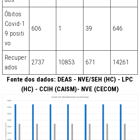
Óbitos
Covid-1
606
1
39
646
9 positi
vo
Recuper
2737
10853
671
14261
ados
Fonte dos dados: DEAS - NVE/SEH (HC) - LPC
(HC) - CCIH (CAISM)- NVE (CECOM)