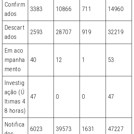
Confirm
3383
10866
711
14960
ados
Descart
2593
28707
919
32219
ados
Em aco
mpanha
40
12
1
53
mento
Investig
ação (Ú
47
0
0
47
ltimas 4
8 horas)
Notifica
6023
39573
1631
47227
dos