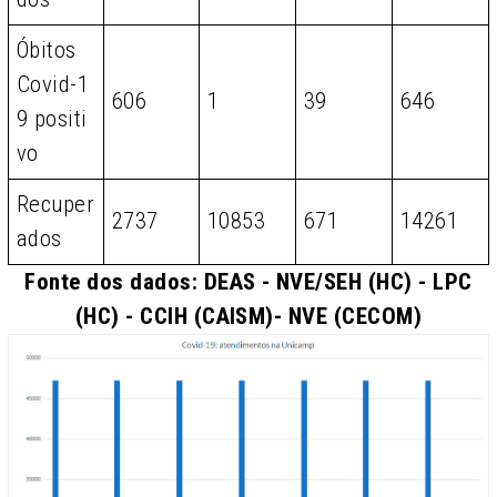
Óbitos
Covid-1
606
1
39
646
9 positi
vo
Recuper
2737
10853
671
14261
ados
Fonte dos dados: DEAS - NVE/SEH (HC) - LPC
(HC) - CCIH (CAISM)- NVE (CECOM)