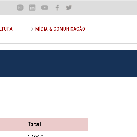
Loca
Inst
Lin
You
Face
Twit
or
LTURA
MÍDIA & COMUNICAÇÃO
Total