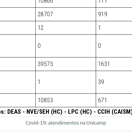
10866
711
28707
919
12
1
0
0
39573
1631
1
39
10853
671
s: DEAS - NVE/SEH (HC) - LPC (HC) - CCIH (CAIS