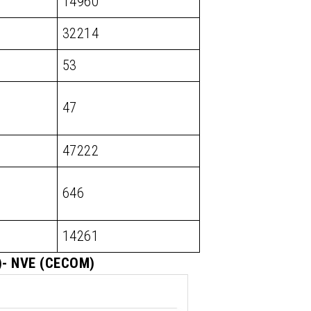
14960
32214
53
47
47222
646
14261
M)- NVE (CECOM)