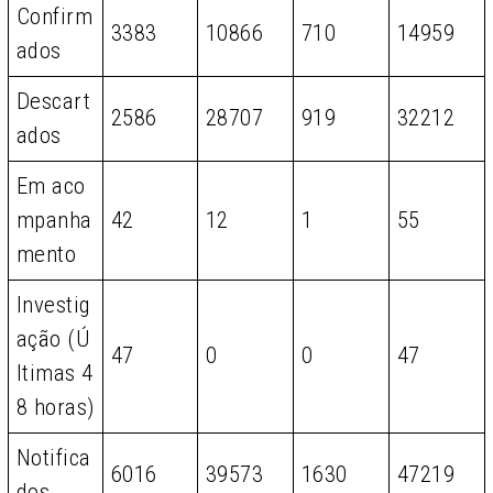
Confirm
3383
10866
710
14959
ados
Descart
2586
28707
919
32212
ados
Em aco
mpanha
42
12
1
55
mento
Investig
ação (Ú
47
0
0
47
ltimas 4
8 horas)
Notifica
6016
39573
1630
47219
dos