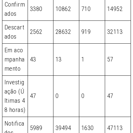
Confirm
3380
10862
710
14952
ados
Descart
2562
28632
919
32113
ados
Em aco
mpanha
43
13
1
57
mento
Investig
ação (Ú
47
0
0
47
ltimas 4
8 horas)
Notifica
5989
39494
1630
47113
dos