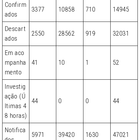
Confirm
3377
10858
710
14945
ados
Descart
2550
28562
919
32031
ados
Em aco
mpanha
41
10
1
52
mento
Investig
ação (Ú
44
0
0
44
ltimas 4
8 horas)
Notifica
5971
39420
1630
47021
dos