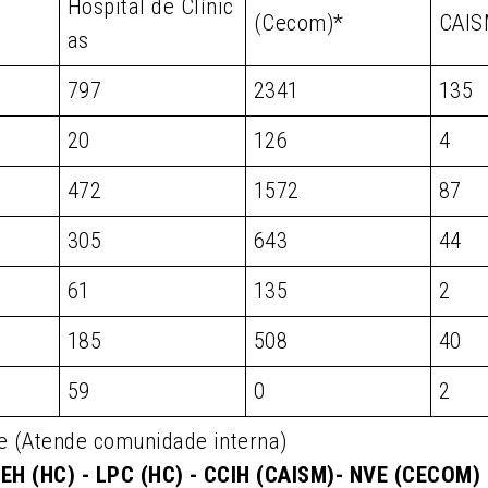
Hospital de Clínic
(Cecom)*
CAI
as
797
2341
135
20
126
4
472
1572
87
305
643
44
61
135
2
185
508
40
59
0
2
e (Atende comunidade interna)
EH (HC) - LPC (HC) - CCIH (CAISM)- NVE (CECOM)