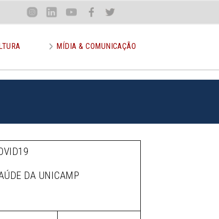
Loca
Inst
Lin
You
Face
Twit
or
LTURA
MÍDIA & COMUNICAÇÃO
OVID19
SAÚDE DA UNICAMP