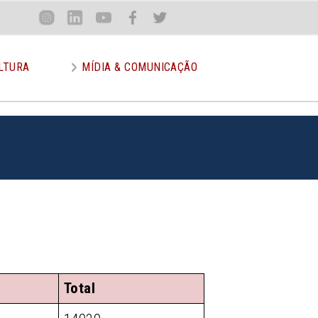
Loca
Inst
Lin
You
Face
Twit
or
LTURA
MÍDIA & COMUNICAÇÃO
Total