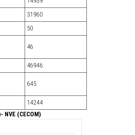
14939
31960
50
46
46946
645
14244
M)- NVE (CECOM)