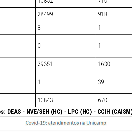
10852
710
28499
918
8
1
0
1
39351
1630
1
39
10843
670
s: DEAS - NVE/SEH (HC) - LPC (HC) - CCIH (CAIS