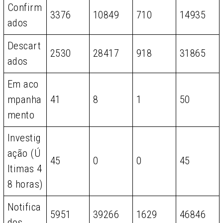
Confirm
3376
10849
710
14935
ados
Descart
2530
28417
918
31865
ados
Em aco
mpanha
41
8
1
50
mento
Investig
ação (Ú
45
0
0
45
ltimas 4
8 horas)
Notifica
5951
39266
1629
46846
dos