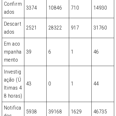
Confirm
3374
10846
710
14930
ados
Descart
2521
28322
917
31760
ados
Em aco
mpanha
39
6
1
46
mento
Investig
ação (Ú
43
0
1
44
ltimas 4
8 horas)
Notifica
5938
39168
1629
46735
dos