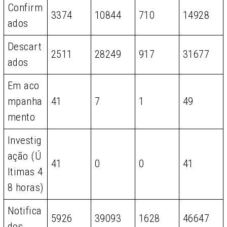
Confirm
3374
10844
710
14928
ados
Descart
2511
28249
917
31677
ados
Em aco
mpanha
41
7
1
49
mento
Investig
ação (Ú
41
0
0
41
ltimas 4
8 horas)
Notifica
5926
39093
1628
46647
dos