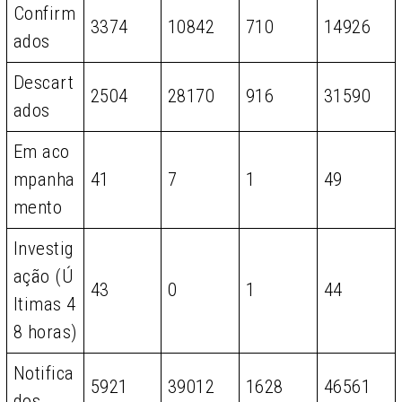
Confirm
3374
10842
710
14926
ados
Descart
2504
28170
916
31590
ados
Em aco
mpanha
41
7
1
49
mento
Investig
ação (Ú
43
0
1
44
ltimas 4
8 horas)
Notifica
5921
39012
1628
46561
dos