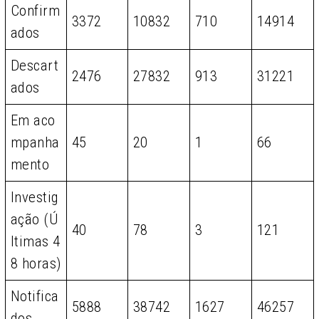
Confirm
3372
10832
710
14914
ados
Descart
2476
27832
913
31221
ados
Em aco
mpanha
45
20
1
66
mento
Investig
ação (Ú
40
78
3
121
ltimas 4
8 horas)
Notifica
5888
38742
1627
46257
dos