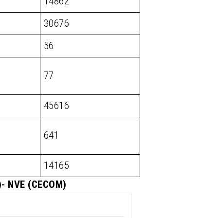
14862
30676
56
77
45616
641
14165
M)- NVE (CECOM)