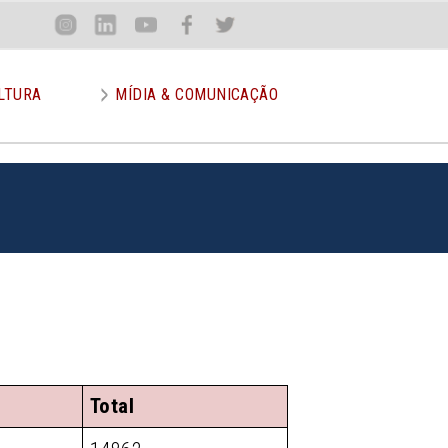
Loca
Inst
Lin
You
Face
Twit
or
LTURA
MÍDIA & COMUNICAÇÃO
Total