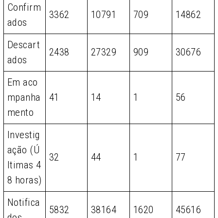
Confirm
3362
10791
709
14862
ados
Descart
2438
27329
909
30676
ados
Em aco
mpanha
41
14
1
56
mento
Investig
ação (Ú
32
44
1
77
ltimas 4
8 horas)
Notifica
5832
38164
1620
45616
dos