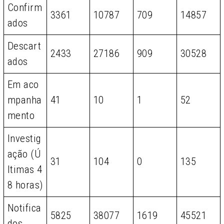
Confirm
3361
10787
709
14857
ados
Descart
2433
27186
909
30528
ados
Em aco
mpanha
41
10
1
52
mento
Investig
ação (Ú
31
104
0
135
ltimas 4
8 horas)
Notifica
5825
38077
1619
45521
dos