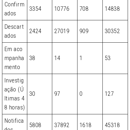
Confirm
3354
10776
708
14838
ados
Descart
2424
27019
909
30352
ados
Em aco
mpanha
38
14
1
53
mento
Investig
ação (Ú
30
97
0
127
ltimas 4
8 horas)
Notifica
5808
37892
1618
45318
dos