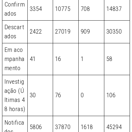
Confirm
3354
10775
708
14837
ados
Descart
2422
27019
909
30350
ados
Em aco
mpanha
41
16
1
58
mento
Investig
ação (Ú
30
76
0
106
ltimas 4
8 horas)
Notifica
5806
37870
1618
45294
dos