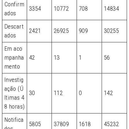
Confirm
3354
10772
708
14834
ados
Descart
2421
26925
909
30255
ados
Em aco
mpanha
42
13
1
56
mento
Investig
ação (Ú
30
112
0
142
ltimas 4
8 horas)
Notifica
5805
37809
1618
45232
dos