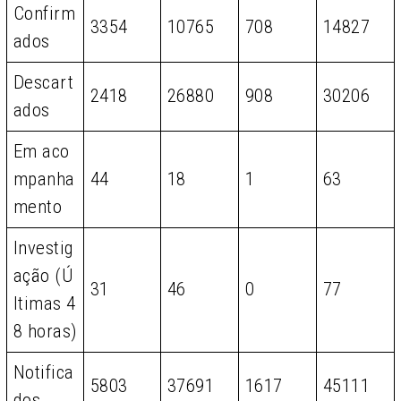
Confirm
3354
10765
708
14827
ados
Descart
2418
26880
908
30206
ados
Em aco
mpanha
44
18
1
63
mento
Investig
ação (Ú
31
46
0
77
ltimas 4
8 horas)
Notifica
5803
37691
1617
45111
dos