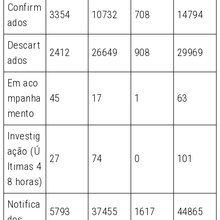
Confirm
3354
10732
708
14794
ados
Descart
2412
26649
908
29969
ados
Em aco
mpanha
45
17
1
63
mento
Investig
ação (Ú
27
74
0
101
ltimas 4
8 horas)
Notifica
5793
37455
1617
44865
dos