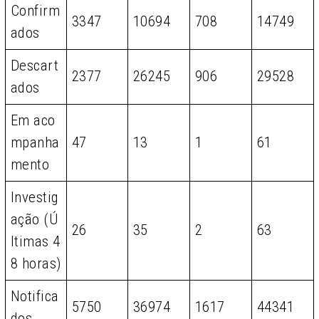
Confirm
3347
10694
708
14749
ados
Descart
2377
26245
906
29528
ados
Em aco
mpanha
47
13
1
61
mento
Investig
ação (Ú
26
35
2
63
ltimas 4
8 horas)
Notifica
5750
36974
1617
44341
dos