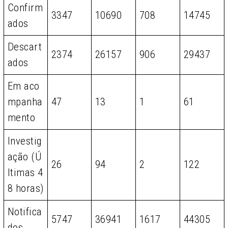
Confirm
3347
10690
708
14745
ados
Descart
2374
26157
906
29437
ados
Em aco
mpanha
47
13
1
61
mento
Investig
ação (Ú
26
94
2
122
ltimas 4
8 horas)
Notifica
5747
36941
1617
44305
dos