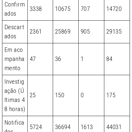
Confirm
3338
10675
707
14720
ados
Descart
2361
25869
905
29135
ados
Em aco
mpanha
47
36
1
84
mento
Investig
ação (Ú
25
150
0
175
ltimas 4
8 horas)
Notifica
5724
36694
1613
44031
dos