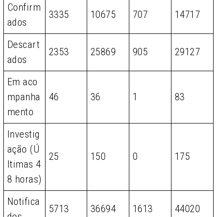
Confirm
3335
10675
707
14717
ados
Descart
2353
25869
905
29127
ados
Em aco
mpanha
46
36
1
83
mento
Investig
ação (Ú
25
150
0
175
ltimas 4
8 horas)
Notifica
5713
36694
1613
44020
dos