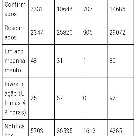
Confirm
3331
10648
707
14686
ados
Descart
2347
25820
905
29072
ados
Em aco
mpanha
48
31
1
80
mento
Investig
ação (Ú
25
67
0
92
ltimas 4
8 horas)
Notifica
5703
36535
1613
43851
dos