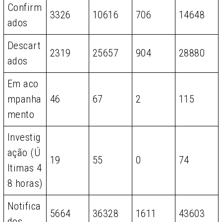
Confirm
3326
10616
706
14648
ados
Descart
2319
25657
904
28880
ados
Em aco
mpanha
46
67
2
115
mento
Investig
ação (Ú
19
55
0
74
ltimas 4
8 horas)
Notifica
5664
36328
1611
43603
dos