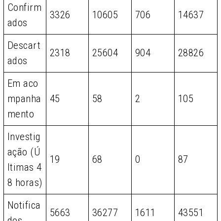
Confirm
3326
10605
706
14637
ados
Descart
2318
25604
904
28826
ados
Em aco
mpanha
45
58
2
105
mento
Investig
ação (Ú
19
68
0
87
ltimas 4
8 horas)
Notifica
5663
36277
1611
43551
dos