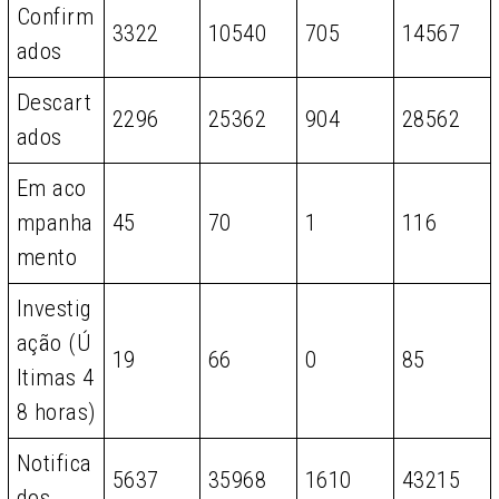
Confirm
3322
10540
705
14567
ados
Descart
2296
25362
904
28562
ados
Em aco
mpanha
45
70
1
116
mento
Investig
ação (Ú
19
66
0
85
ltimas 4
8 horas)
Notifica
5637
35968
1610
43215
dos