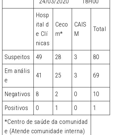
24/03/2020 18H00
Hosp
ital d
Ceco
CAIS
Total
e Clí
m*
M
nicas
Suspeitos
49
28
3
80
Em anális
41
25
3
69
e
Negativos
8
2
0
10
Positivos
0
1
0
1
*Centro de saúde da comunidad
e (Atende comunidade interna)