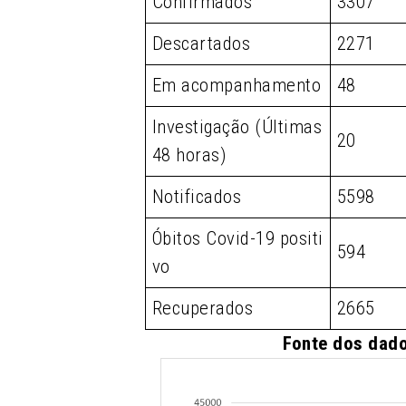
Confirmados
3307
Descartados
2271
Em acompanhamento
48
Investigação (Últimas
20
48 horas)
Notificados
5598
Óbitos Covid-19 positi
594
vo
Recuperados
2665
Fonte dos dado