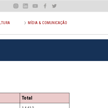
Loca
Inst
Lin
You
Face
Twit
or
LTURA
MÍDIA & COMUNICAÇÃO
Total