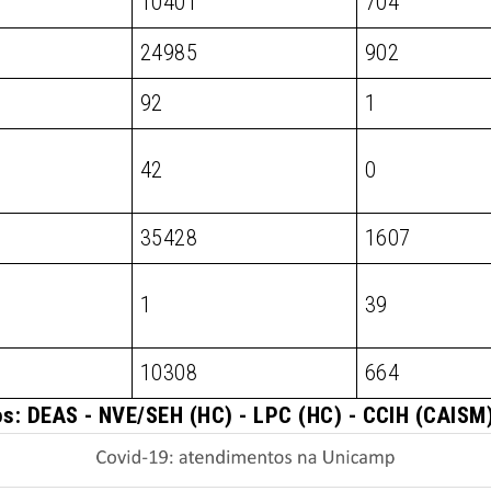
10401
704
24985
902
92
1
42
0
35428
1607
1
39
10308
664
s: DEAS - NVE/SEH (HC) - LPC (HC) - CCIH (CAIS