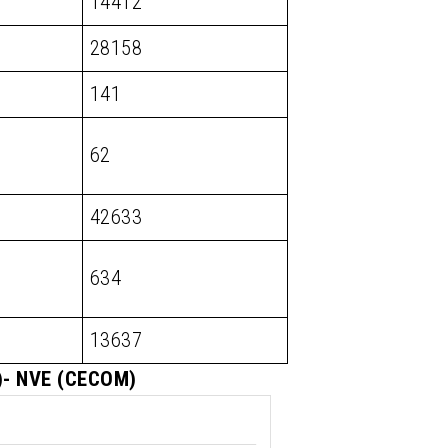
14412
28158
141
62
42633
634
13637
M)- NVE (CECOM)