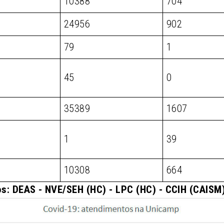
10388
704
24956
902
79
1
45
0
35389
1607
1
39
10308
664
s: DEAS - NVE/SEH (HC) - LPC (HC) - CCIH (CAIS