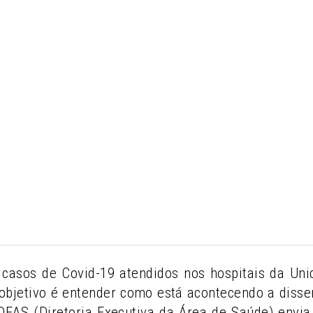
casos de Covid-19 atendidos nos hospitais da U
objetivo é entender como está acontecendo a diss
A DEAS (Diretoria Executiva da Área de Saúde) env