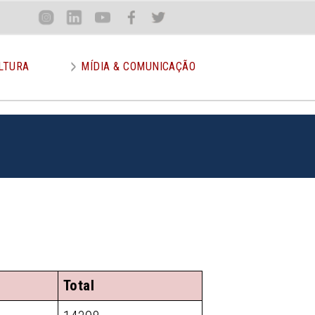
Loca
Inst
Lin
You
Face
Twit
or
LTURA
MÍDIA & COMUNICAÇÃO
Total