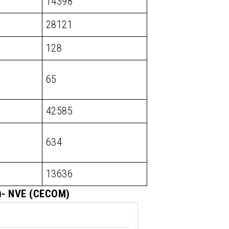
14398
28121
128
65
42585
634
13636
M)- NVE (CECOM)