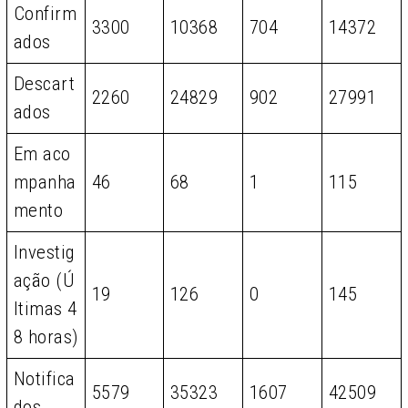
Confirm
3300
10368
704
14372
ados
Descart
2260
24829
902
27991
ados
Em aco
mpanha
46
68
1
115
mento
Investig
ação (Ú
19
126
0
145
ltimas 4
8 horas)
Notifica
5579
35323
1607
42509
dos