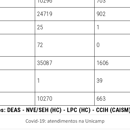
10296
703
24719
902
25
1
72
0
35087
1606
1
39
10270
663
s: DEAS - NVE/SEH (HC) - LPC (HC) - CCIH (CAIS