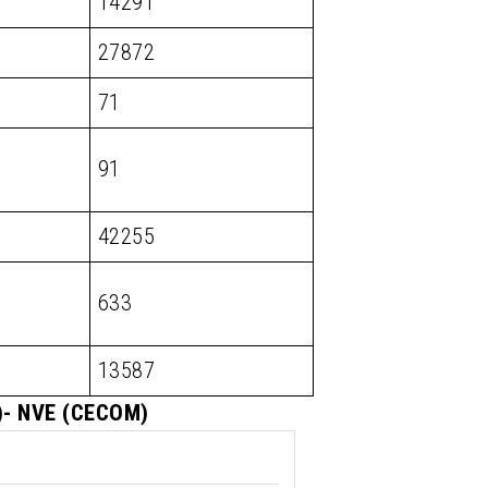
14291
27872
71
91
42255
633
13587
M)- NVE (CECOM)