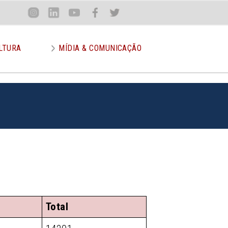
Loca
Inst
Lin
You
Face
Twit
or
LTURA
MÍDIA & COMUNICAÇÃO
Total