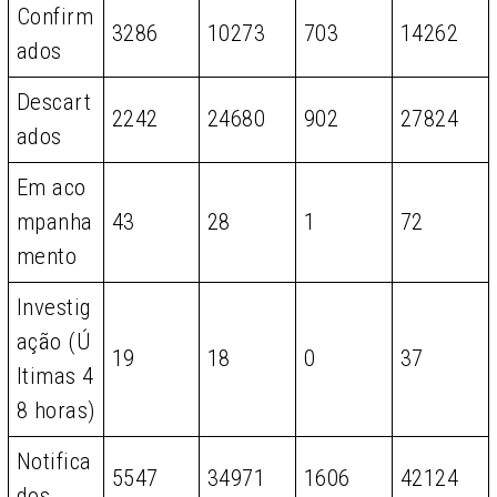
Confirm
3286
10273
703
14262
ados
Descart
2242
24680
902
27824
ados
Em aco
mpanha
43
28
1
72
mento
Investig
ação (Ú
19
18
0
37
ltimas 4
8 horas)
Notifica
5547
34971
1606
42124
dos