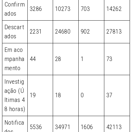
Confirm
3286
10273
703
14262
ados
Descart
2231
24680
902
27813
ados
Em aco
mpanha
44
28
1
73
mento
Investig
ação (Ú
19
18
0
37
ltimas 4
8 horas)
Notifica
5536
34971
1606
42113
dos