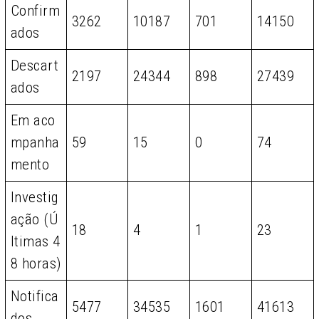
Confirm
3262
10187
701
14150
ados
Descart
2197
24344
898
27439
ados
Em aco
mpanha
59
15
0
74
mento
Investig
ação (Ú
18
4
1
23
ltimas 4
8 horas)
Notifica
5477
34535
1601
41613
dos