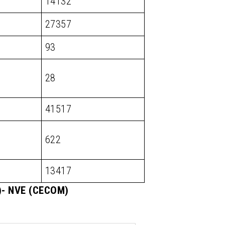
14132
27357
93
28
41517
622
13417
M)- NVE (CECOM)