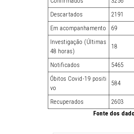
Confirmados
3256
Descartados
2191
Em acompanhamento
69
Investigação (Últimas
18
48 horas)
Notificados
5465
Óbitos Covid-19 positi
584
vo
Recuperados
2603
Fonte dos dado