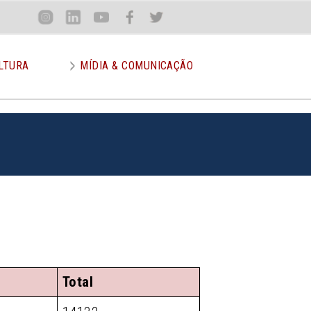
Loca
Inst
Lin
You
Face
Twit
or
LTURA
MÍDIA & COMUNICAÇÃO
Total