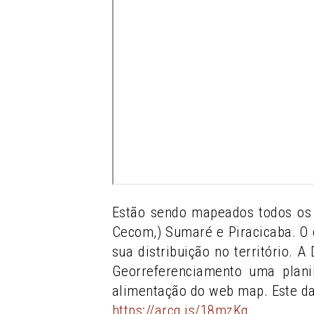
Estão sendo mapeados todos os 
Cecom,) Sumaré e Piracicaba. O 
sua distribuição no território. 
Georreferenciamento uma plani
alimentação do web map. Este d
https://arcg.is/18mzKq
.