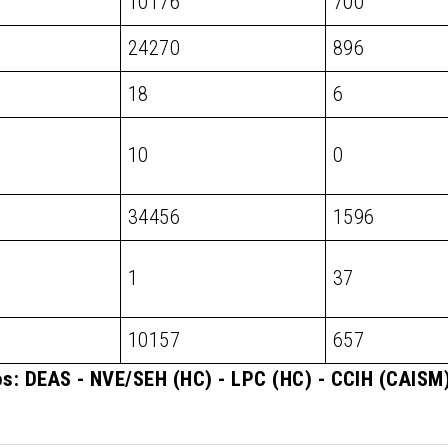
10176
700
24270
896
18
6
10
0
34456
1596
1
37
10157
657
s: DEAS - NVE/SEH (HC) - LPC (HC) - CCIH (CAIS