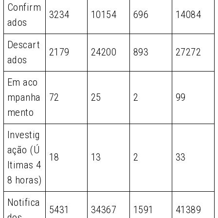
Confirm
3234
10154
696
14084
ados
Descart
2179
24200
893
27272
ados
Em aco
mpanha
72
25
2
99
mento
Investig
ação (Ú
18
13
2
33
ltimas 4
8 horas)
Notifica
5431
34367
1591
41389
dos